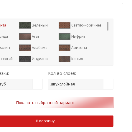
нта
Зеленый
Светло-коричневый
рида
Агат
Нифрит
малин
Алабама
Аризона
нзовый
Индиана
Каньон
р
Коричневый
Красный
зки:
Кол-во слоев:
иган
Оникс
Серый
зуб
Двухслойная
илия
Терра
Техас
Показать выбранный вариант
арь
Дюна
Арахис
ат
Кленовый
Тополь
В корзину
йо
Онтарио
Юта