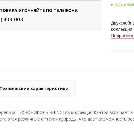
есть в на
Кло
ТОВАРА УТОЧНЯЙТЕ ПО ТЕЛЕФОНУ:
Мад
2) 403-003
Двухслойн
Аме
коллекция 
Подробнос
Али
Каст
Галь
Гра
Мра
Технические характеристики
Ава
Мал
черепица ТЕХНОНИКОЛЬ SHINGLAS коллекция Кантри включает в 
четаются различные оттенки природы, что дает возможность р
Пан
Ара