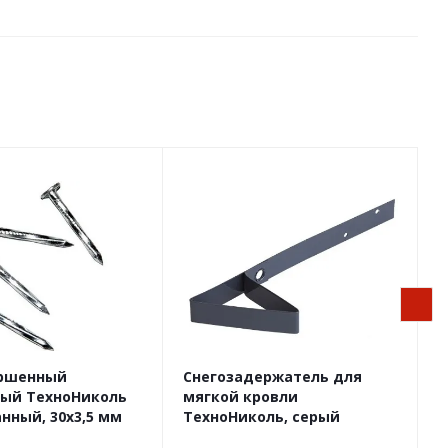
ледо
Рябина
Сандал
н
Оранжевый
Эвкалипт
ный ледник
Красный мрамор
ершенный
Снегозадержатель для
Е
ный ТехноНиколь
мягкой кровли
P
нный, 30х3,5 мм
ТехноНиколь, серый