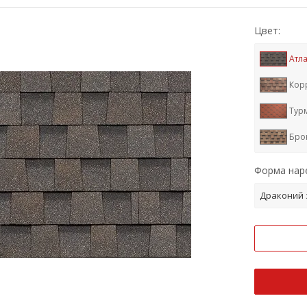
Цвет:
Атла
Кор
Тур
Бро
Кед
Форма наре
Мич
Драконий 
Сиц
Янт
Муск
Ога