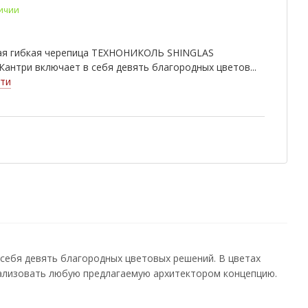
личии
ндайк
Ниагара
Прерия
ейра
Тенерифе
Азия
ая гибкая черепица ТЕХНОНИКОЛЬ SHINGLAS
рика
Африка
Европа
Кантри включает в себя девять благородных цветов...
ти
канте
Барселона
Индиго
илья
Севилья
Тоскана
ка
Граунд
Песок
нат
Яшма
Ледник
мор
Плато
Фундук
кадо
Личи
Финик
ахит
Рубин
Осенний
себя девять благородных цветовых решений. В цветах
еализовать любую предлагаемую архитектором концепцию.
говый
Хвойный
Антик
гон
Валенсия
Гранада