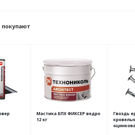
Тол
Тёр
м покупают
Гор
овер
Мастика БПХ ФИКСЕР ведро
Гвоздь 
12 кг
кровель
оцинкова