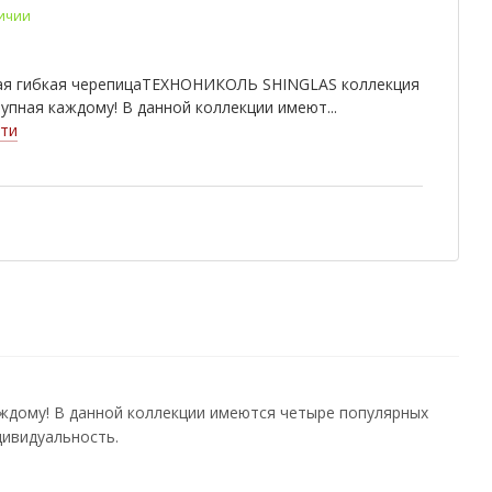
личии
ндайк
Ниагара
Прерия
ейра
Тенерифе
Азия
ая гибкая черепицаТЕХНОНИКОЛЬ SHINGLAS коллекция
рика
Африка
Европа
упная каждому! В данной коллекции имеют...
ти
канте
Барселона
Индиго
илья
Севилья
Тоскана
ка
Граунд
Песок
нат
Яшма
Ледник
мор
Плато
Фундук
кадо
Личи
Финик
ахит
Рубин
Осенний
дому! В данной коллекции имеются четыре популярных
дивидуальность.
говый
Хвойный
Антик
гон
Валенсия
Гранада