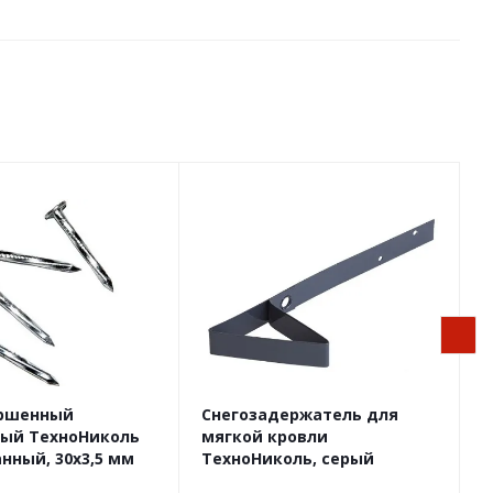
ледо
Рябина
Сандал
н
Оранжевый
Эвкалипт
ный ледник
Красный мрамор
ершенный
Снегозадержатель для
Е
ный ТехноНиколь
мягкой кровли
P
нный, 30х3,5 мм
ТехноНиколь, серый