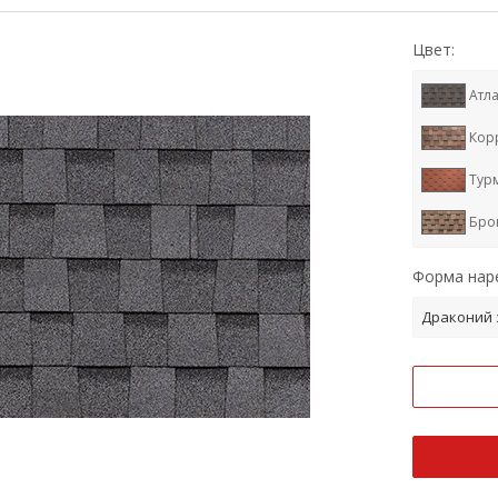
Цвет:
Атла
Кор
Тур
Бро
Кед
Форма наре
Мич
Драконий 
Сиц
Янт
Муск
Ога