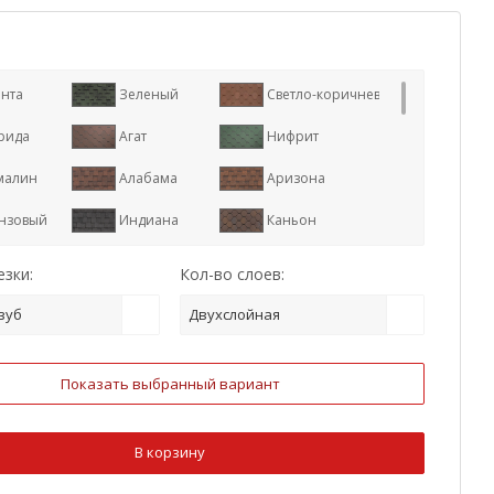
нта
Зеленый
Светло-коричневый
рида
Агат
Нифрит
малин
Алабама
Аризона
нзовый
Индиана
Каньон
р
Коричневый
Красный
зки:
Кол-во слоев:
иган
Оникс
Серый
зуб
Двухслойная
илия
Терра
Техас
Показать выбранный вариант
арь
Дюна
Арахис
ат
Кленовый
Тополь
В корзину
йо
Онтарио
Юта