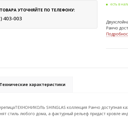
есть в на
Кло
ТОВАРА УТОЧНЯЙТЕ ПО ТЕЛЕФОНУ:
Мад
2) 403-003
Двухслойн
Аме
Ранчо дост
Подробнос
Али
Каст
Галь
Гра
Мра
Технические характеристики
Ава
Мал
черепицаТЕХНОНИКОЛЬ SHINGLAS коллекция Ранчо доступная каж
нят стиль любого дома, а фактурный рельеф придаст кровле ин
Пан
Ара