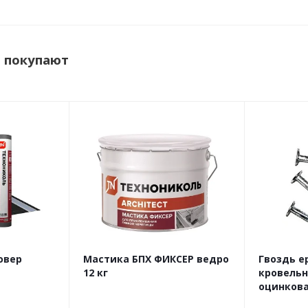
Тол
Тёр
м покупают
Гор
овер
Мастика БПХ ФИКСЕР ведро
Гвоздь 
12 кг
кровель
оцинкова