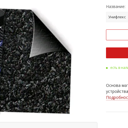
Название:
Унифлекс
есть в на
Основа мат
устройства
Подробнос