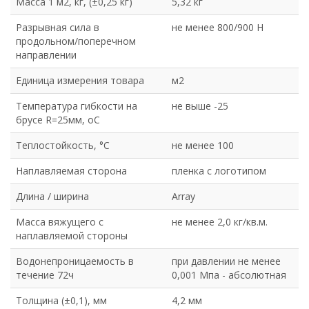
Масса 1 м2, кг, (±0,25 кг)
5,32 кг
Разрывная сила в
не менее 800/900 Н
продольном/поперечном
направлении
Единица измерения товара
м2
Температура гибкости на
не выше -25
брусе R=25мм, оС
Теплостойкость, °С
не менее 100
Наплавляемая сторона
пленка с логотипом
Длина / ширина
Array
Масса вяжущего с
не менее 2,0 кг/кв.м.
наплавляемой стороны
Водонепроницаемость в
при давлении не менее
течение 72ч
0,001 Мпа - абсолютная
Толщина (±0,1), мм
4,2 мм