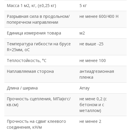
Масса 1 м2, кг, (±0,25 кг)
5 кг
Разрывная сила в продольном/
не менее 600/400 Н
поперечном направлении
Единица измерения товара
м2
Температура гибкости на брусе
не выше -25
R=25мм, оС
Теплостойкость, °С
не менее 100
Наплавляемая сторона
антиадгезионная
пленка
Длина / ширина
Array
Прочность сцепления, МПа(кгс/
не мене 0,2 (с
кв.см)
бетоном и с
металлом)
Прочность на сдвиг клеевого
не менее 2
соединения, кН/м