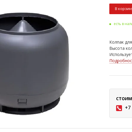
В корзин
есть в на
Колпак для
Высота кол
Использует
Подробнос
СТОИМ
+7