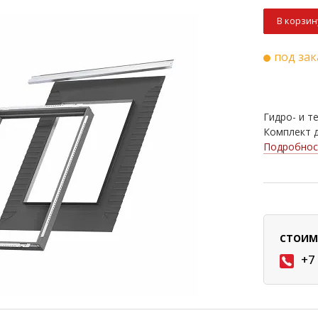
В корзин
под зак
Гидро- и т
Комплект д
Подробнос
СТОИМ
+7