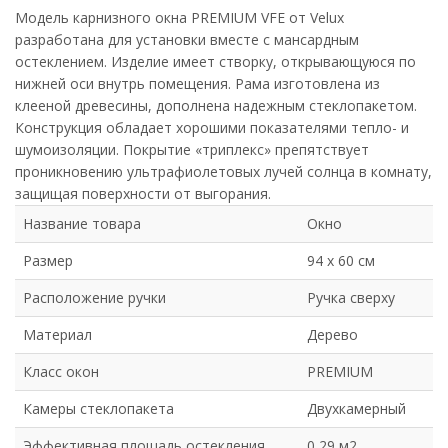
Модель карнизного окна PREMIUM VFE от Velux
разработана для установки вместе с мансардным
остеклением. Изделие имеет створку, открывающуюся по
нижней оси внутрь помещения. Рама изготовлена из
клееной древесины, дополнена надежным стеклопакетом.
Конструкция обладает хорошими показателями тепло- и
шумоизоляции. Покрытие «триплекс» препятствует
проникновению ультрафиолетовых лучей солнца в комнату,
защищая поверхности от выгорания.
Название товара
Окно
Размер
94 х 60 см
Расположение ручки
Ручка сверху
Материал
Дерево
Класс окон
PREMIUM
Камеры стеклопакета
Двухкамерный
Эффективная площадь остекления
0,29 м2