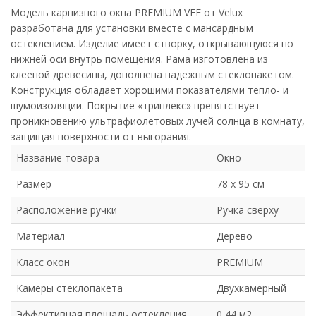
Модель карнизного окна PREMIUM VFE от Velux
разработана для установки вместе с мансардным
остеклением. Изделие имеет створку, открывающуюся по
нижней оси внутрь помещения. Рама изготовлена из
клееной древесины, дополнена надежным стеклопакетом.
Конструкция обладает хорошими показателями тепло- и
шумоизоляции. Покрытие «триплекс» препятствует
проникновению ультрафиолетовых лучей солнца в комнату,
защищая поверхности от выгорания.
Название товара
Окно
Размер
78 х 95 см
Расположение ручки
Ручка сверху
Материал
Дерево
Класс окон
PREMIUM
Камеры стеклопакета
Двухкамерный
Эффективная площадь остекления
0,44 м2