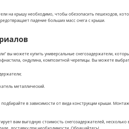
ели на крышу необходимо, чтобы обезопасить пешеходов, кото
редотвращает падение больших масс снега с крыши.
риалов
ли” вы можете купить универсальные снегозадержатели, которы
фнастила, ондулина, композитной черепицы. Вы можете выбрат
держатели;
жатель металлический.
 подбирайте в зависимости от вида конструкции крыши. Монта
ирует вам выгодную стоимость снегозадержателей, несколько в
кладе, доставку при необходимости. Обращайтесь!