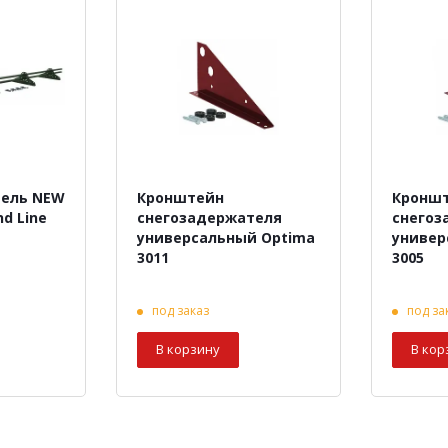
тель NEW
Кронштейн
Кронш
d Line
снегозадержателя
снегоз
универсальный Optima
универ
3011
3005
под заказ
под за
В корзину
В кор