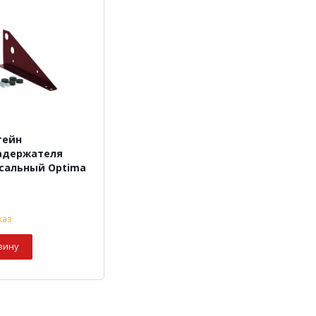
тейн
адержателя
сальный Optima
каз
зину