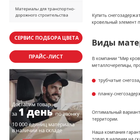
Материалы для транспортно-
дорожного строительства
Купить снегозадержат
кровельный элемент п
СЕРВИС ПОДБОРА ЦВЕТА
Виды мате
ПРАЙС-ЛИСТ
В компании “Мир кров
металлочерепицы, про
трубчатые снегоза
планку-снегозадер
Оптимальный вариант
территории.
Наша компания гарант
товар в наличии на с