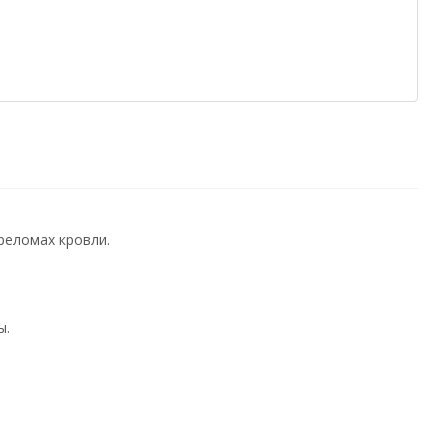
реломах кровли.
ы.