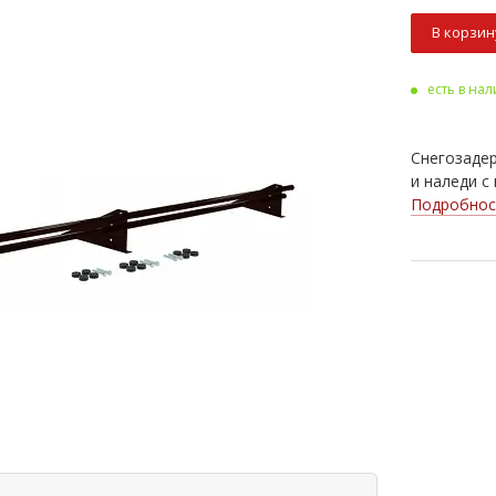
В корзин
есть в на
Снегозаде
и наледи с
Подробнос