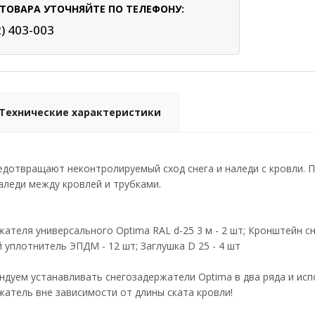
ТОВАРА УТОЧНЯЙТЕ ПО ТЕЛЕФОНУ:
2) 403-003
Технические характеристики
едотвращают неконтролируемый сход снега и наледи с кровли. 
наледи между кровлей и трубками.
жателя универсального Optima RAL d-25 3 м - 2 шт; Кронштейн с
й уплотнитель ЭПДМ - 12 шт; Заглушка D 25 - 4 шт
дуем устанавливать снегозадержатели Optima в два ряда и ис
атель вне зависимости от длины ската кровли!