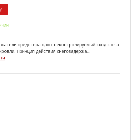
у
личии
ржатели предотвращают неконтролируемый сход снега
 кровли. Принцип действия снегозадержа...
ти