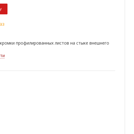
у
аз
 кромки профилированных листов на стыке внешнего
ти