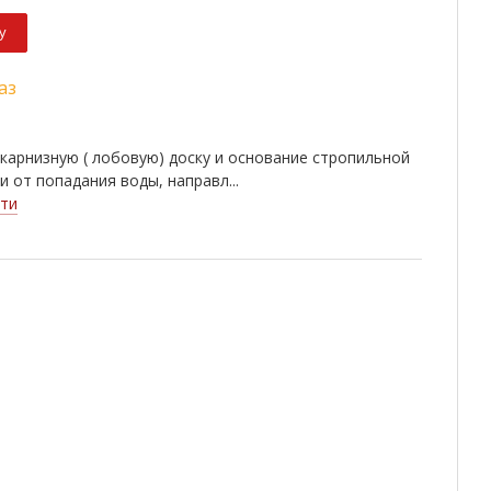
у
аз
карнизную ( лобовую) доску и основание стропильной
и от попадания воды, направл...
ти