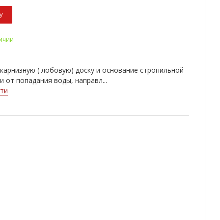
у
личии
карнизную ( лобовую) доску и основание стропильной
и от попадания воды, направл...
ти