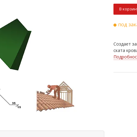
В корзин
под зак
Создает за
ската кров
Подробнос