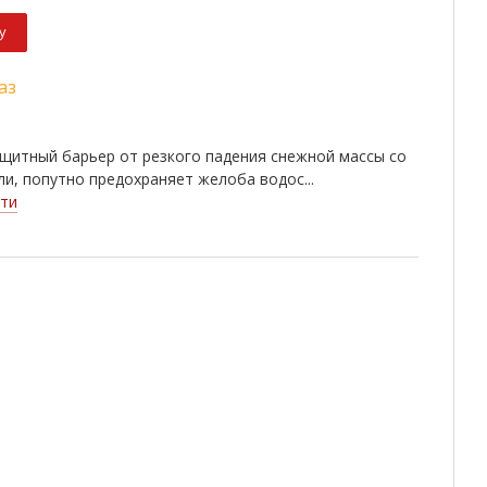
у
аз
щитный барьер от резкого падения снежной массы со
ли, попутно предохраняет желоба водос...
ти