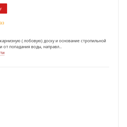
у
аз
карнизную ( лобовую) доску и основание стропильной
и от попадания воды, направл...
ти